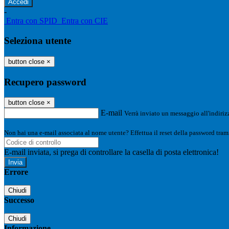
-
Entra con SPID
Entra con CIE
Seleziona utente
button close
×
Recupero password
button close
×
E-mail
Verrà inviato un messaggio all'indirizz
Non hai una e-mail associata al nome utente? Effettua il reset della password tram
E-mail inviata, si prega di controllare la casella di posta elettronica!
Errore
Chiudi
Successo
Chiudi
Informazione