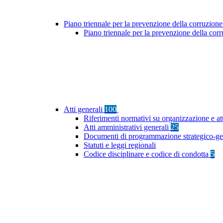
Piano triennale per la prevenzione della corruzione
Piano triennale per la prevenzione della co
Atti generali
100
Riferimenti normativi su organizzazione e at
Atti amministrativi generali
25
Documenti di programmazione strategico-ge
Statuti e leggi regionali
Codice disciplinare e codice di condotta
5