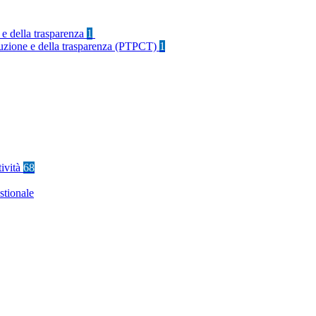
 e della trasparenza
1
rruzione e della trasparenza (PTPCT)
1
tività
68
stionale