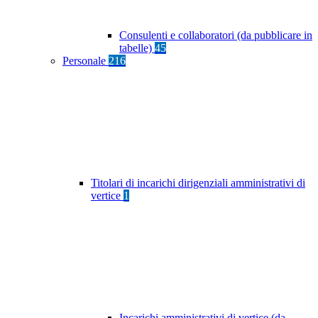
Consulenti e collaboratori (da pubblicare in
tabelle)
45
Personale
216
Titolari di incarichi dirigenziali amministrativi di
vertice
1
Incarichi amministrativi di vertice (da