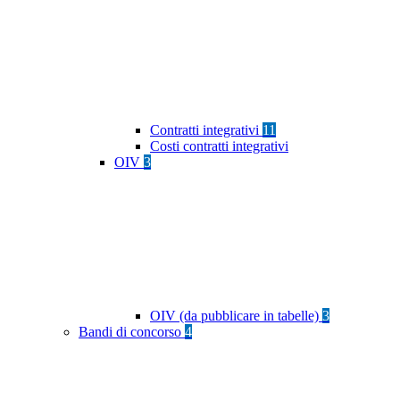
Contratti integrativi
11
Costi contratti integrativi
OIV
3
OIV (da pubblicare in tabelle)
3
Bandi di concorso
4