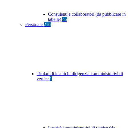
Consulenti e collaboratori (da pubblicare in
tabelle)
45
Personale
216
Titolari di incarichi dirigenziali amministrativi di
vertice
1
Incarichi amministrativi di vertice (da