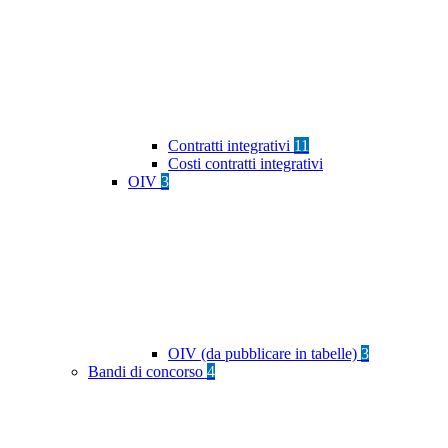
Contratti integrativi
11
Costi contratti integrativi
OIV
3
OIV (da pubblicare in tabelle)
3
Bandi di concorso
4