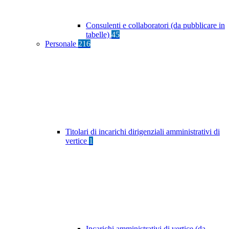
Consulenti e collaboratori (da pubblicare in
tabelle)
45
Personale
216
Titolari di incarichi dirigenziali amministrativi di
vertice
1
Incarichi amministrativi di vertice (da