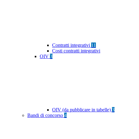
Contratti integrativi
11
Costi contratti integrativi
OIV
3
OIV (da pubblicare in tabelle)
3
Bandi di concorso
4