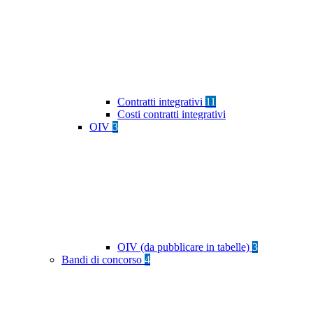
Contratti integrativi
11
Costi contratti integrativi
OIV
3
OIV (da pubblicare in tabelle)
3
Bandi di concorso
4