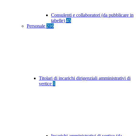
Consulenti e collaboratori (da pubblicare in
tabelle)
45
Personale
216
Titolari di incarichi dirigenziali amministrativi di
vertice
1
Incarichi amministrativi di vertice (da