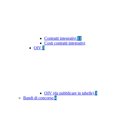
Contratti integrativi
11
Costi contratti integrativi
OIV
3
OIV (da pubblicare in tabelle)
3
Bandi di concorso
4