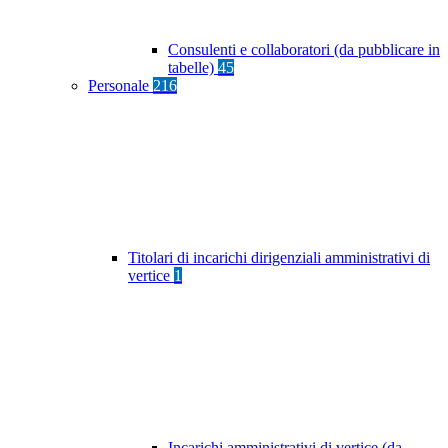
Consulenti e collaboratori (da pubblicare in
tabelle)
45
Personale
216
Titolari di incarichi dirigenziali amministrativi di
vertice
1
Incarichi amministrativi di vertice (da