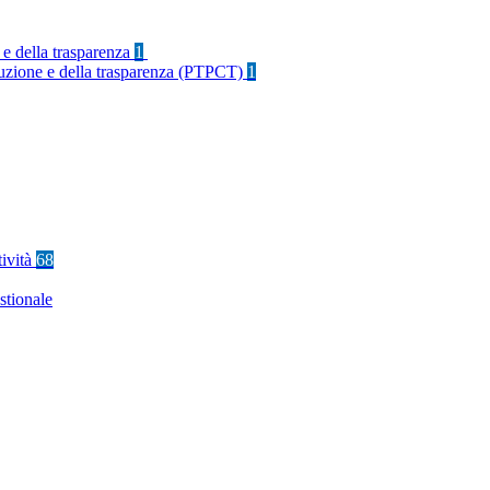
 e della trasparenza
1
rruzione e della trasparenza (PTPCT)
1
tività
68
stionale