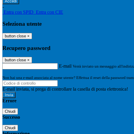
-
Entra con SPID
Entra con CIE
Seleziona utente
button close
×
Recupero password
button close
×
E-mail
Verrà inviato un messaggio all'indirizz
Non hai una e-mail associata al nome utente? Effettua il reset della password tram
E-mail inviata, si prega di controllare la casella di posta elettronica!
Errore
Chiudi
Successo
Chiudi
Informazione