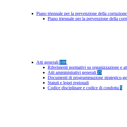
Piano triennale per la prevenzione della corruzione
Piano triennale per la prevenzione della co
Atti generali
100
Riferimenti normativi su organizzazione e at
Atti amministrativi generali
25
Documenti di programmazione strategico-ge
Statuti e leggi regionali
Codice disciplinare e codice di condotta
5