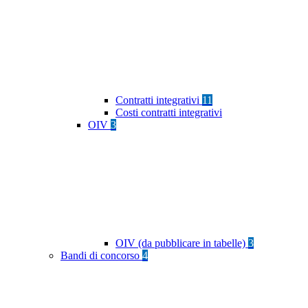
Contratti integrativi
11
Costi contratti integrativi
OIV
3
OIV (da pubblicare in tabelle)
3
Bandi di concorso
4