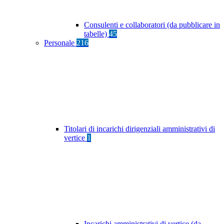
Consulenti e collaboratori (da pubblicare in
tabelle)
45
Personale
216
Titolari di incarichi dirigenziali amministrativi di
vertice
1
Incarichi amministrativi di vertice (da