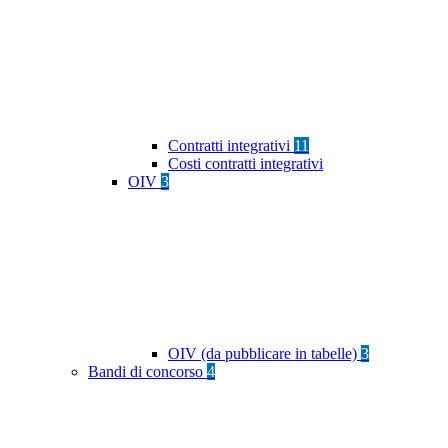
Contratti integrativi
11
Costi contratti integrativi
OIV
3
OIV (da pubblicare in tabelle)
3
Bandi di concorso
4