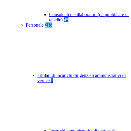
Consulenti e collaboratori (da pubblicare in
tabelle)
45
Personale
216
Titolari di incarichi dirigenziali amministrativi di
vertice
1
Incarichi amministrativi di vertice (da