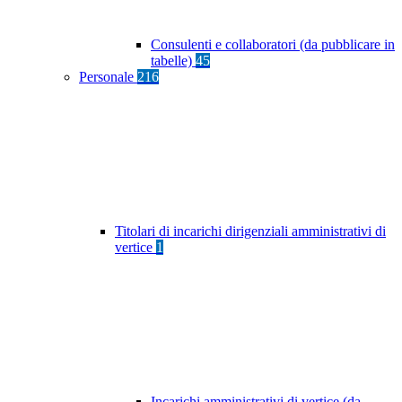
Consulenti e collaboratori (da pubblicare in
tabelle)
45
Personale
216
Titolari di incarichi dirigenziali amministrativi di
vertice
1
Incarichi amministrativi di vertice (da