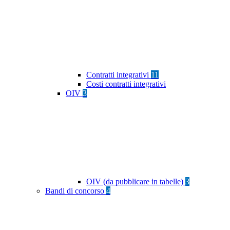
Contratti integrativi
11
Costi contratti integrativi
OIV
3
OIV (da pubblicare in tabelle)
3
Bandi di concorso
4