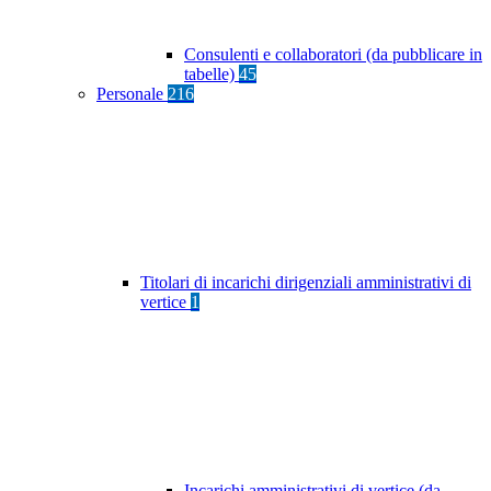
Consulenti e collaboratori (da pubblicare in
tabelle)
45
Personale
216
Titolari di incarichi dirigenziali amministrativi di
vertice
1
Incarichi amministrativi di vertice (da