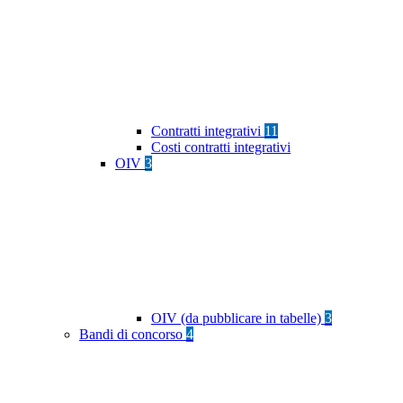
Contratti integrativi
11
Costi contratti integrativi
OIV
3
OIV (da pubblicare in tabelle)
3
Bandi di concorso
4