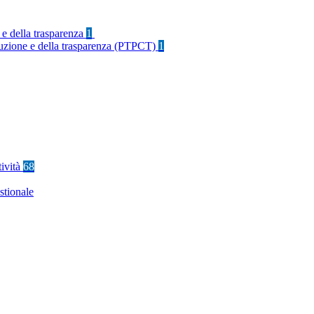
 e della trasparenza
1
rruzione e della trasparenza (PTPCT)
1
tività
68
stionale