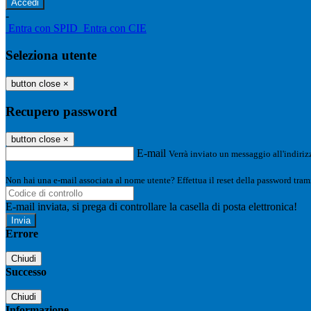
-
Entra con SPID
Entra con CIE
Seleziona utente
button close
×
Recupero password
button close
×
E-mail
Verrà inviato un messaggio all'indirizz
Non hai una e-mail associata al nome utente? Effettua il reset della password tram
E-mail inviata, si prega di controllare la casella di posta elettronica!
Errore
Chiudi
Successo
Chiudi
Informazione