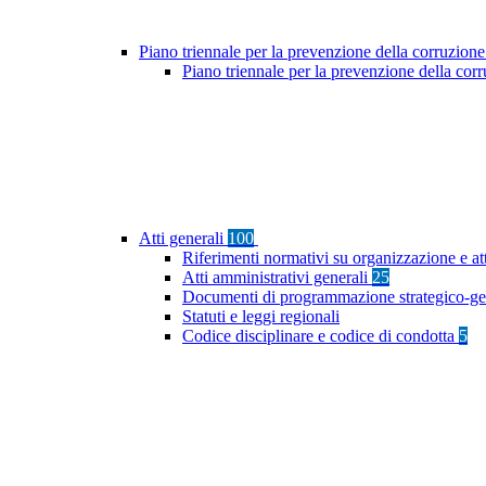
Piano triennale per la prevenzione della corruzione
Piano triennale per la prevenzione della co
Atti generali
100
Riferimenti normativi su organizzazione e at
Atti amministrativi generali
25
Documenti di programmazione strategico-ge
Statuti e leggi regionali
Codice disciplinare e codice di condotta
5