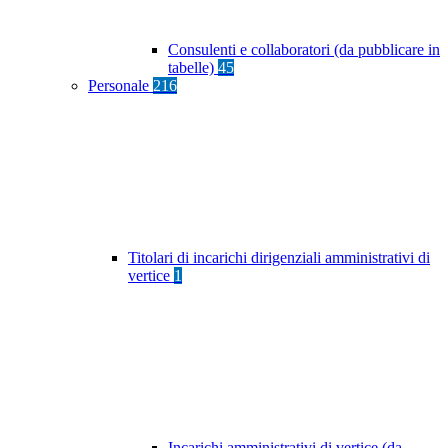
Consulenti e collaboratori (da pubblicare in
tabelle)
45
Personale
216
Titolari di incarichi dirigenziali amministrativi di
vertice
1
Incarichi amministrativi di vertice (da