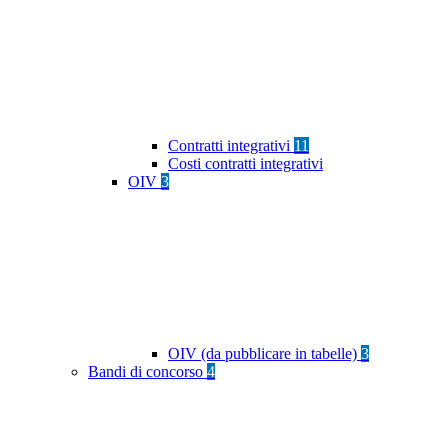
Contratti integrativi
11
Costi contratti integrativi
OIV
3
OIV (da pubblicare in tabelle)
3
Bandi di concorso
4