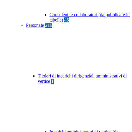
Consulenti e collaboratori (da pubblicare in
tabelle)
45
Personale
216
Titolari di incarichi dirigenziali amministrativi di
vertice
1
Incarichi amministrativi di vertice (da