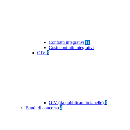
Contratti integrativi
11
Costi contratti integrativi
OIV
3
OIV (da pubblicare in tabelle)
3
Bandi di concorso
4