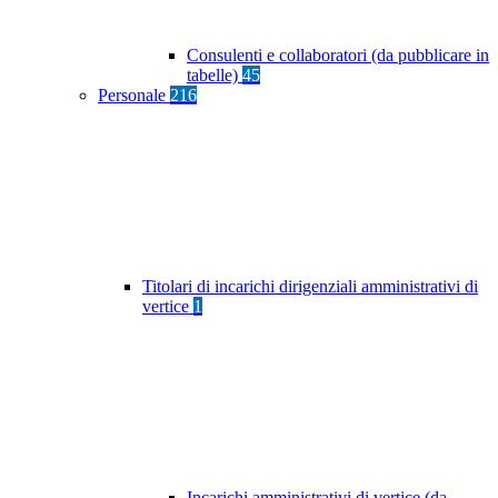
Consulenti e collaboratori (da pubblicare in
tabelle)
45
Personale
216
Titolari di incarichi dirigenziali amministrativi di
vertice
1
Incarichi amministrativi di vertice (da