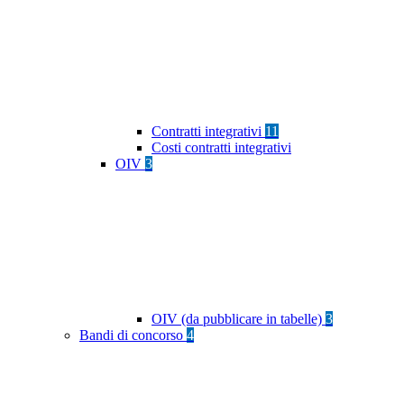
Contratti integrativi
11
Costi contratti integrativi
OIV
3
OIV (da pubblicare in tabelle)
3
Bandi di concorso
4