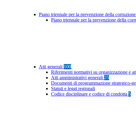
Piano triennale per la prevenzione della corruzione
Piano triennale per la prevenzione della co
Atti generali
100
Riferimenti normativi su organizzazione e at
Atti amministrativi generali
25
Documenti di programmazione strategico-ge
Statuti e leggi regionali
Codice disciplinare e codice di condotta
5