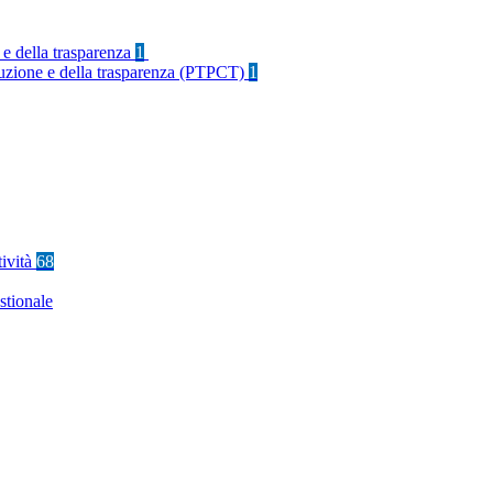
 e della trasparenza
1
rruzione e della trasparenza (PTPCT)
1
tività
68
stionale