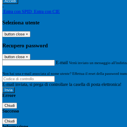
-
Entra con SPID
Entra con CIE
Seleziona utente
button close
×
Recupero password
button close
×
E-mail
Verrà inviato un messaggio all'indirizz
Non hai una e-mail associata al nome utente? Effettua il reset della password tram
E-mail inviata, si prega di controllare la casella di posta elettronica!
Errore
Chiudi
Successo
Chiudi
Informazione