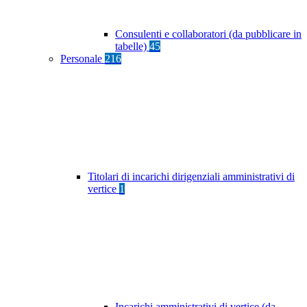
Consulenti e collaboratori (da pubblicare in
tabelle)
45
Personale
216
Titolari di incarichi dirigenziali amministrativi di
vertice
1
Incarichi amministrativi di vertice (da