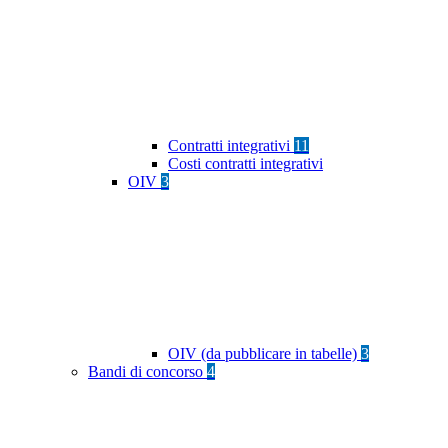
Contratti integrativi
11
Costi contratti integrativi
OIV
3
OIV (da pubblicare in tabelle)
3
Bandi di concorso
4