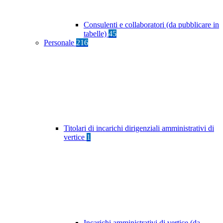
Consulenti e collaboratori (da pubblicare in
tabelle)
45
Personale
216
Titolari di incarichi dirigenziali amministrativi di
vertice
1
Incarichi amministrativi di vertice (da