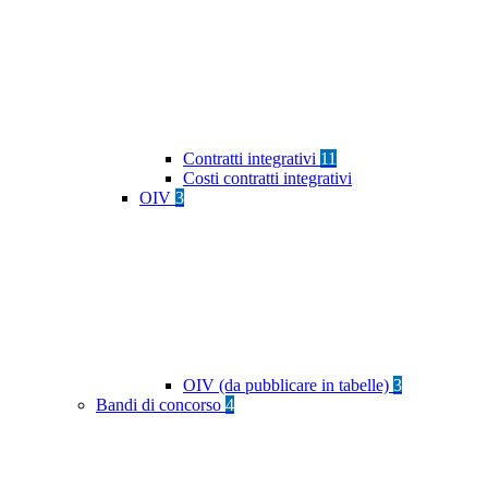
Contratti integrativi
11
Costi contratti integrativi
OIV
3
OIV (da pubblicare in tabelle)
3
Bandi di concorso
4