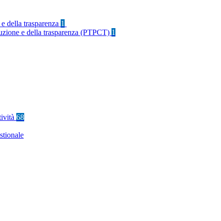
 e della trasparenza
1
rruzione e della trasparenza (PTPCT)
1
tività
68
stionale