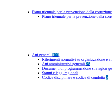
Piano triennale per la prevenzione della corruzione
Piano triennale per la prevenzione della co
Atti generali
100
Riferimenti normativi su organizzazione e at
Atti amministrativi generali
25
Documenti di programmazione strategico-ge
Statuti e leggi regionali
Codice disciplinare e codice di condotta
5