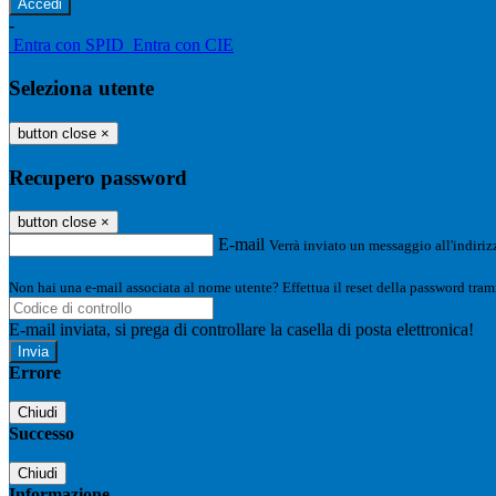
-
Entra con SPID
Entra con CIE
Seleziona utente
button close
×
Recupero password
button close
×
E-mail
Verrà inviato un messaggio all'indirizz
Non hai una e-mail associata al nome utente? Effettua il reset della password tram
E-mail inviata, si prega di controllare la casella di posta elettronica!
Errore
Chiudi
Successo
Chiudi
Informazione