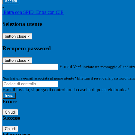
-
Entra con SPID
Entra con CIE
Seleziona utente
button close
×
Recupero password
button close
×
E-mail
Verrà inviato un messaggio all'indirizz
Non hai una e-mail associata al nome utente? Effettua il reset della password tram
E-mail inviata, si prega di controllare la casella di posta elettronica!
Errore
Chiudi
Successo
Chiudi
Informazione