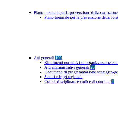
Piano triennale per la prevenzione della corruzione
Piano triennale per la prevenzione della co
Atti generali
100
Riferimenti normativi su organizzazione e at
Atti amministrativi generali
25
Documenti di programmazione strategico-ge
Statuti e leggi regionali
Codice disciplinare e codice di condotta
5