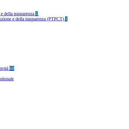
 e della trasparenza
1
rruzione e della trasparenza (PTPCT)
1
tività
68
stionale