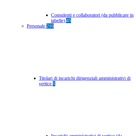
Consulenti e collaboratori (da pubblicare in
tabelle)
45
Personale
216
Titolari di incarichi dirigenziali amministrativi di
vertice
1
Incarichi amministrativi di vertice (da