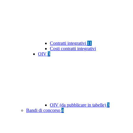
Contratti integrativi
11
Costi contratti integrativi
OIV
3
OIV (da pubblicare in tabelle)
3
Bandi di concorso
4