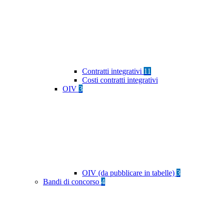
Contratti integrativi
11
Costi contratti integrativi
OIV
3
OIV (da pubblicare in tabelle)
3
Bandi di concorso
4