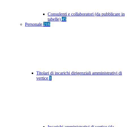
Consulenti e collaboratori (da pubblicare in
tabelle)
45
Personale
216
Titolari di incarichi dirigenziali amministrativi di
vertice
1
Incarichi amministrativi di vertice (da