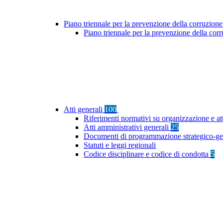
Piano triennale per la prevenzione della corruzione
Piano triennale per la prevenzione della co
Atti generali
100
Riferimenti normativi su organizzazione e at
Atti amministrativi generali
25
Documenti di programmazione strategico-ge
Statuti e leggi regionali
Codice disciplinare e codice di condotta
5