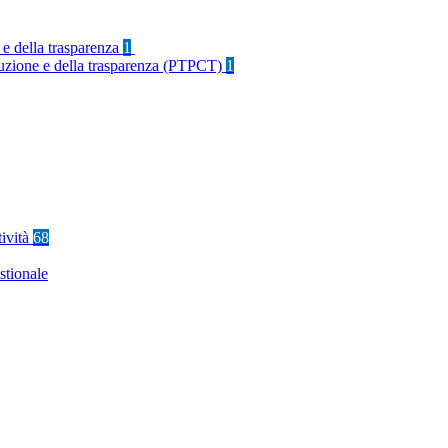
 e della trasparenza
1
rruzione e della trasparenza (PTPCT)
1
tività
68
stionale