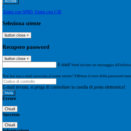
-
Entra con SPID
Entra con CIE
Seleziona utente
button close
×
Recupero password
button close
×
E-mail
Verrà inviato un messaggio all'indirizz
Non hai una e-mail associata al nome utente? Effettua il reset della password tram
E-mail inviata, si prega di controllare la casella di posta elettronica!
Errore
Chiudi
Successo
Chiudi
Informazione