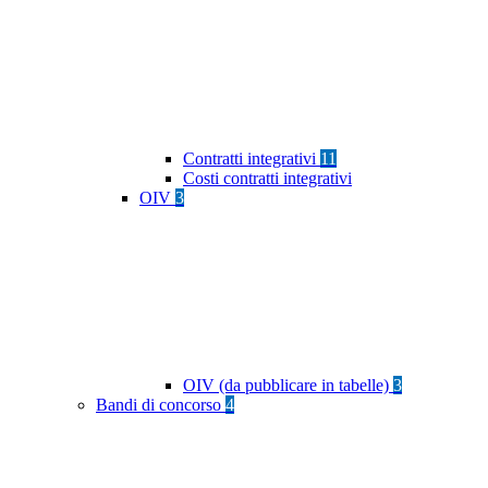
Contratti integrativi
11
Costi contratti integrativi
OIV
3
OIV (da pubblicare in tabelle)
3
Bandi di concorso
4