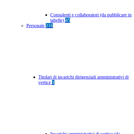
Consulenti e collaboratori (da pubblicare in
tabelle)
45
Personale
216
Titolari di incarichi dirigenziali amministrativi di
vertice
1
Incarichi amministrativi di vertice (da