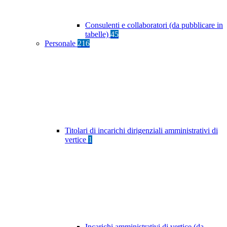
Consulenti e collaboratori (da pubblicare in
tabelle)
45
Personale
216
Titolari di incarichi dirigenziali amministrativi di
vertice
1
Incarichi amministrativi di vertice (da