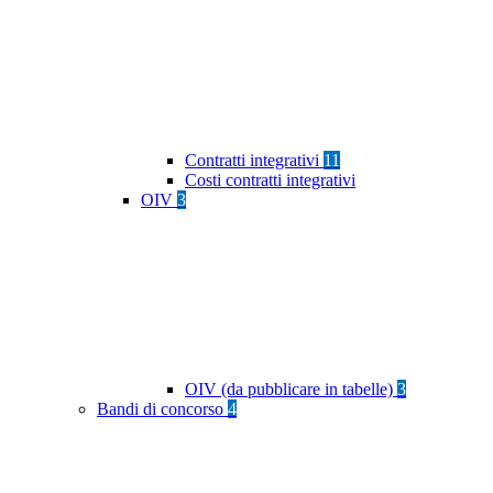
Contratti integrativi
11
Costi contratti integrativi
OIV
3
OIV (da pubblicare in tabelle)
3
Bandi di concorso
4