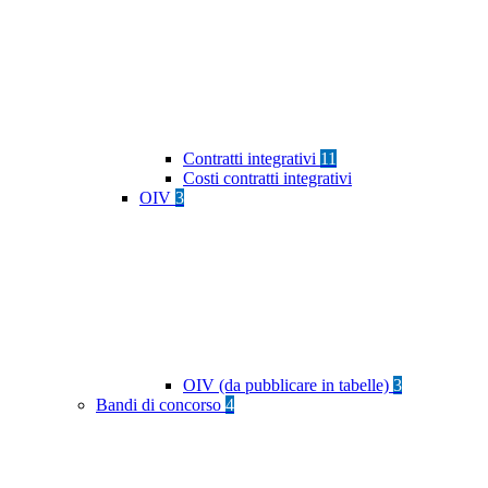
Contratti integrativi
11
Costi contratti integrativi
OIV
3
OIV (da pubblicare in tabelle)
3
Bandi di concorso
4