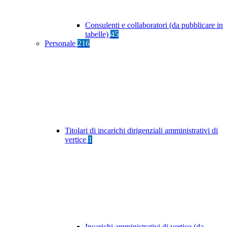
Consulenti e collaboratori (da pubblicare in
tabelle)
45
Personale
216
Titolari di incarichi dirigenziali amministrativi di
vertice
1
Incarichi amministrativi di vertice (da