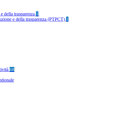
 e della trasparenza
1
rruzione e della trasparenza (PTPCT)
1
tività
68
stionale