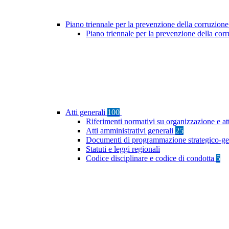
Piano triennale per la prevenzione della corruzione
Piano triennale per la prevenzione della co
Atti generali
100
Riferimenti normativi su organizzazione e at
Atti amministrativi generali
25
Documenti di programmazione strategico-ge
Statuti e leggi regionali
Codice disciplinare e codice di condotta
5