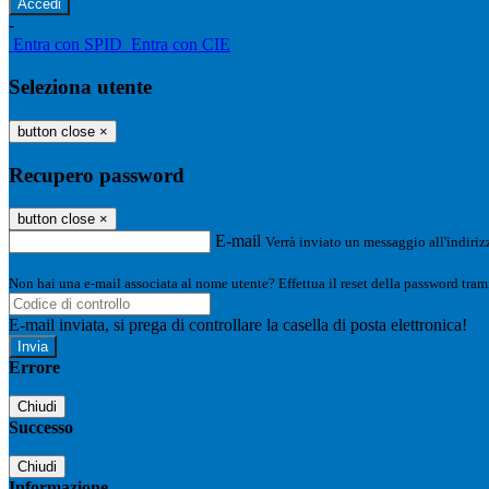
-
Entra con SPID
Entra con CIE
Seleziona utente
button close
×
Recupero password
button close
×
E-mail
Verrà inviato un messaggio all'indirizz
Non hai una e-mail associata al nome utente? Effettua il reset della password tram
E-mail inviata, si prega di controllare la casella di posta elettronica!
Errore
Chiudi
Successo
Chiudi
Informazione