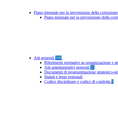
Piano triennale per la prevenzione della corruzione
Piano triennale per la prevenzione della co
Atti generali
100
Riferimenti normativi su organizzazione e at
Atti amministrativi generali
25
Documenti di programmazione strategico-ge
Statuti e leggi regionali
Codice disciplinare e codice di condotta
5