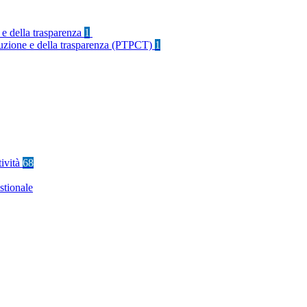
 e della trasparenza
1
rruzione e della trasparenza (PTPCT)
1
tività
68
stionale