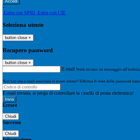
-
Entra con SPID
Entra con CIE
Seleziona utente
button close
×
Recupero password
button close
×
E-mail
Verrà inviato un messaggio all'indirizz
Non hai una e-mail associata al nome utente? Effettua il reset della password tram
E-mail inviata, si prega di controllare la casella di posta elettronica!
Errore
Chiudi
Successo
Chiudi
Informazione