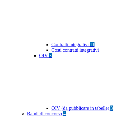
Contratti integrativi
11
Costi contratti integrativi
OIV
3
OIV (da pubblicare in tabelle)
3
Bandi di concorso
4