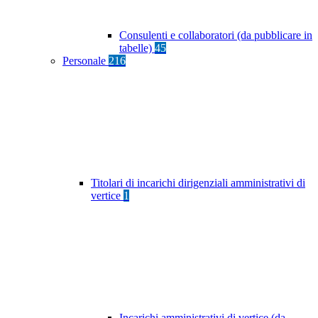
Consulenti e collaboratori (da pubblicare in
tabelle)
45
Personale
216
Titolari di incarichi dirigenziali amministrativi di
vertice
1
Incarichi amministrativi di vertice (da