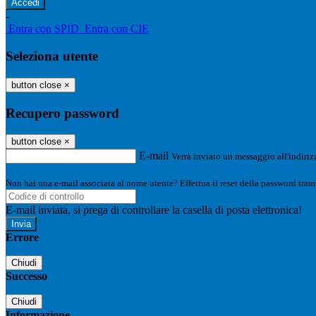
-
Entra con SPID
Entra con CIE
Seleziona utente
button close
×
Recupero password
button close
×
E-mail
Verrà inviato un messaggio all'indirizz
Non hai una e-mail associata al nome utente? Effettua il reset della password tram
E-mail inviata, si prega di controllare la casella di posta elettronica!
Errore
Chiudi
Successo
Chiudi
Informazione