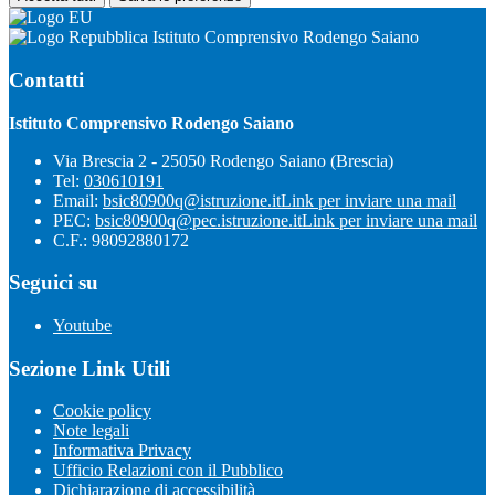
Istituto Comprensivo Rodengo Saiano
Contatti
Istituto Comprensivo Rodengo Saiano
Via Brescia 2 - 25050 Rodengo Saiano (Brescia)
Tel:
030610191
Email:
bsic80900q@istruzione.it
Link per inviare una mail
PEC:
bsic80900q@pec.istruzione.it
Link per inviare una mail
C.F.: 98092880172
Seguici su
Youtube
Sezione Link Utili
Cookie policy
Note legali
Informativa Privacy
Ufficio Relazioni con il Pubblico
Dichiarazione di accessibilità