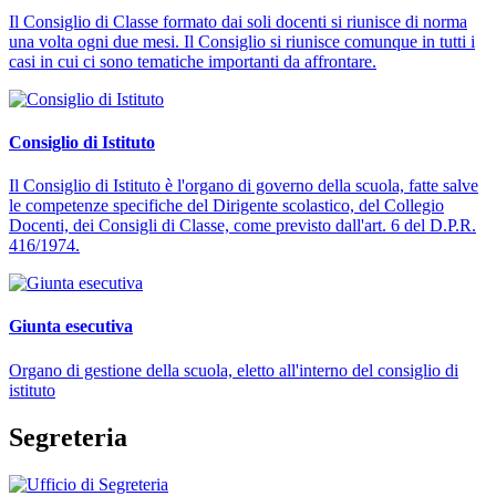
Il Consiglio di Classe formato dai soli docenti si riunisce di norma
una volta ogni due mesi. Il Consiglio si riunisce comunque in tutti i
casi in cui ci sono tematiche importanti da affrontare.
Consiglio di Istituto
Il Consiglio di Istituto è l'organo di governo della scuola, fatte salve
le competenze specifiche del Dirigente scolastico, del Collegio
Docenti, dei Consigli di Classe, come previsto dall'art. 6 del D.P.R.
416/1974.
Giunta esecutiva
Organo di gestione della scuola, eletto all'interno del consiglio di
istituto
Segreteria