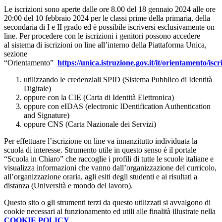
Le iscrizioni sono aperte dalle ore 8.00 del 18 gennaio 2024 alle ore
20:00 del 10 febbraio 2024 per le classi prime della primaria, della
secondaria di I e II grado ed è possibile iscriversi esclusivamente on
line. Per procedere con le iscrizioni i genitori possono accedere
al sistema di iscrizioni on line all’interno della Piattaforma Unica,
sezione
“Orientamento”
https://unica.istruzione.gov.it/it/orientamento/iscr
utilizzando le credenziali SPID (Sistema Pubblico di Identità
Digitale)
oppure con la CIE (Carta di Identità Elettronica)
oppure con eIDAS (electronic IDentification Authentication
and Signature)
oppure CNS (Carta Nazionale dei Servizi)
Per effettuare l’iscrizione on line va innanzitutto individuata la
scuola di interesse. Strumento utile in questo senso è il portale
“Scuola in Chiaro” che raccoglie i profili di tutte le scuole italiane e
visualizza informazioni che vanno dall’organizzazione del curricolo,
all’organizzazione oraria, agli esiti degli studenti e ai risultati a
distanza (Università e mondo del lavoro).
Questo sito o gli strumenti terzi da questo utilizzati si avvalgono di
cookie necessari al funzionamento ed utili alle finalità illustrate nella
COOKIE POLICY
.