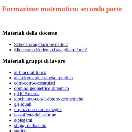
Formazione matematica: seconda parte
Materiali della docente
Scheda progettazione parte 2
Slide corso RodengoTravagliato Parte2
Materiali gruppi di lavoro
al-fuoco-al-fuoco
alla-ricerca-della-meta_-perduta
corri-corri-e-costruisci
domino-geometrico-dinamico
giOCAmetria
giochiamo-con-le-figure-geometriche
gli-squali
il-quizzone-con-le-pieghe
la-staffetta-delle-forme
s-piegami
sfuggi-dallocchio
staffetta