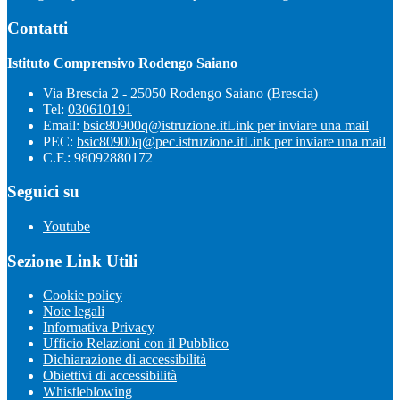
Contatti
Istituto Comprensivo Rodengo Saiano
Via Brescia 2 - 25050 Rodengo Saiano (Brescia)
Tel:
030610191
Email:
bsic80900q@istruzione.it
Link per inviare una mail
PEC:
bsic80900q@pec.istruzione.it
Link per inviare una mail
C.F.: 98092880172
Seguici su
Youtube
Sezione Link Utili
Cookie policy
Note legali
Informativa Privacy
Ufficio Relazioni con il Pubblico
Dichiarazione di accessibilità
Obiettivi di accessibilità
Whistleblowing