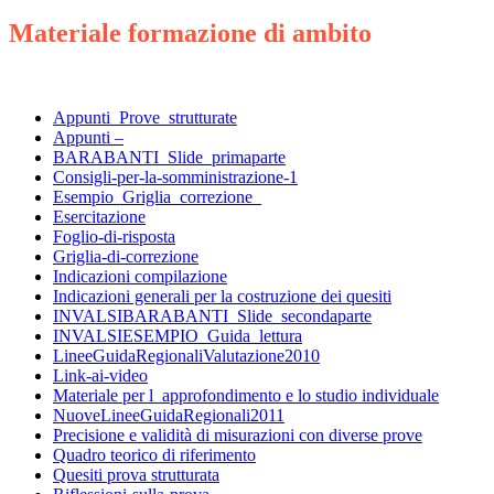
Materiale formazione di ambito
Appunti_Prove_strutturate
Appunti –
BARABANTI_Slide_primaparte
Consigli-per-la-somministrazione-1
Esempio_Griglia_correzione_
Esercitazione
Foglio-di-risposta
Griglia-di-correzione
Indicazioni compilazione
Indicazioni generali per la costruzione dei quesiti
INVALSIBARABANTI_Slide_secondaparte
INVALSIESEMPIO_Guida_lettura
LineeGuidaRegionaliValutazione2010
Link-ai-video
Materiale per l_approfondimento e lo studio individuale
NuoveLineeGuidaRegionali2011
Precisione e validità di misurazioni con diverse prove
Quadro teorico di riferimento
Quesiti prova strutturata