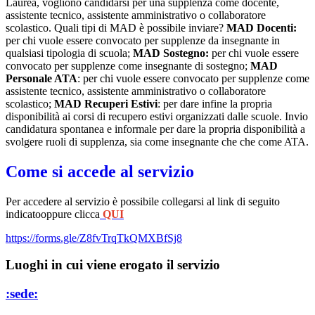
Laurea, vogliono candidarsi per una supplenza come docente,
assistente tecnico, assistente amministrativo o collaboratore
scolastico. Quali tipi di MAD è possibile inviare?
MAD Docenti:
per chi vuole essere convocato per supplenze da insegnante in
qualsiasi tipologia di scuola;
MAD Sostegno:
per chi vuole essere
convocato per supplenze come insegnante di sostegno;
MAD
Personale ATA
: per chi vuole essere convocato per supplenze come
assistente tecnico, assistente amministrativo o collaboratore
scolastico;
MAD Recuperi Estivi
: per dare infine la propria
disponibilità ai corsi di recupero estivi organizzati dalle scuole. Invio
candidatura spontanea e informale per dare la propria disponibilità a
svolgere ruoli di supplenza, sia come insegnante che che come ATA.
Come si accede al servizio
Per accedere al servizio è possibile collegarsi al link di seguito
indicatooppure clicca
QUI
https://forms.gle/Z8fvTrqTkQMXBfSj8
Luoghi in cui viene erogato il servizio
:sede: