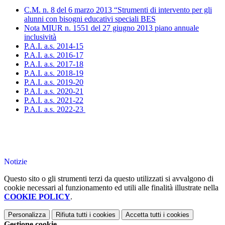
C.M. n. 8 del 6 marzo 2013 “Strumenti di intervento per gli
alunni con bisogni educativi speciali BES
Nota MIUR n. 1551 del 27 giugno 2013 piano annuale
inclusività
P.A.I. a.s. 2014-15
P.A.I. a.s. 2016-17
P.A.I. a.s. 2017-18
P.A.I. a.s. 2018-19
P.A.I. a.s. 2019-20
P.A.I. a.s. 2020-21
P.A.I. a.s. 2021-22
P.A.I. a.s. 2022-23
Notizie
Questo sito o gli strumenti terzi da questo utilizzati si avvalgono di
cookie necessari al funzionamento ed utili alle finalità illustrate nella
COOKIE POLICY
.
Personalizza
Rifiuta tutti
i cookies
Accetta tutti
i cookies
Gestione cookie