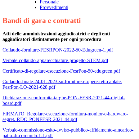
Personale
Provvedimenti
Bandi di gara e contratti
Atti delle amministrazioni aggiudicatrici e degli enti
aggiudicatori distintamente per ogni procedura
Collaudo-forniture-FESRPON-2022-50-Edugreen-1.pdf
Verbale-collaudo-apparecchiature-progetto-STEM.pdf
Certificato-di-regolare-esecuzione-FesrPon-50-edugreen.pdf
Collaudo-finale-24-01-2023-su-forniture-e-opere-reti-cablate-
FesrPon-LO-2021-628.pdf
Dichiarazione-conformita-targhe-PON-FESR-2021-44-digital-
board.pdf
FIRMATO_Regolare-esecuzione-fornitura-monitor-e-hardware-
segret.-RDO-PONFESR-2021-44.pdf
Verbale-commissione-esito-avviso-pubblico-affidamento-aincarico-
patto-di-comunita-1-1.pdf