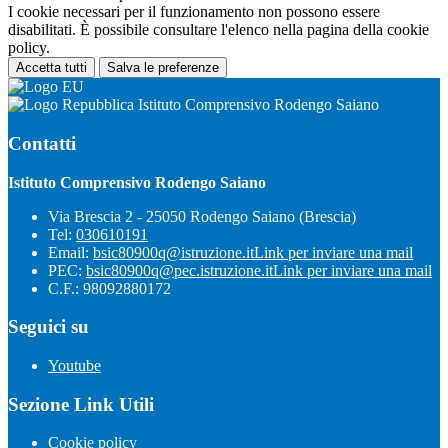
I cookie necessari per il funzionamento non possono essere
disabilitati. È possibile consultare l'elenco nella pagina della cookie
policy.
Accetta tutti
Salva le preferenze
Istituto Comprensivo Rodengo Saiano
Contatti
Istituto Comprensivo Rodengo Saiano
Via Brescia 2 - 25050 Rodengo Saiano (Brescia)
Tel:
030610191
Email:
bsic80900q@istruzione.it
Link per inviare una mail
PEC:
bsic80900q@pec.istruzione.it
Link per inviare una mail
C.F.: 98092880172
Seguici su
Youtube
Sezione Link Utili
Cookie policy