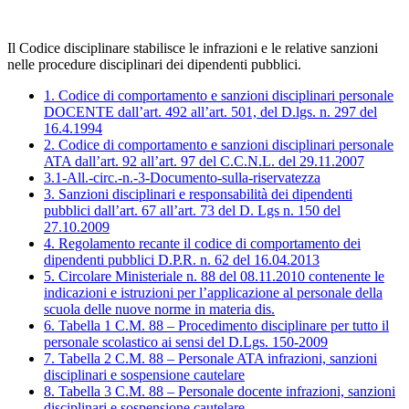
Il Codice disciplinare
stabilisce le infrazioni e le relative sanzioni
nelle procedure disciplinari dei dipendenti pubblici.
1. Codice di comportamento e sanzioni disciplinari personale
DOCENTE dall’art. 492 all’art. 501, del D.lgs. n. 297 del
16.4.1994
2. Codice di comportamento e sanzioni disciplinari personale
ATA dall’art. 92 all’art. 97 del C.C.N.L. del 29.11.2007
3.1-All.-circ.-n.-3-Documento-sulla-riservatezza
3. Sanzioni disciplinari e responsabilità dei dipendenti
pubblici dall’art. 67 all’art. 73 del D. Lgs n. 150 del
27.10.2009
4. Regolamento recante il codice di comportamento dei
dipendenti pubblici D.P.R. n. 62 del 16.04.2013
5. Circolare Ministeriale n. 88 del 08.11.2010 contenente le
indicazioni e istruzioni per l’applicazione al personale della
scuola delle nuove norme in materia dis.
6. Tabella 1 C.M. 88 – Procedimento disciplinare per tutto il
personale scolastico ai sensi del D.Lgs. 150-2009
7. Tabella 2 C.M. 88 – Personale ATA infrazioni, sanzioni
disciplinari e sospensione cautelare
8. Tabella 3 C.M. 88 – Personale docente infrazioni, sanzioni
disciplinari e sospensione cautelare