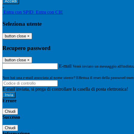
-
Entra con SPID
Entra con CIE
Seleziona utente
button close
×
Recupero password
button close
×
E-mail
Verrà inviato un messaggio all'indirizz
Non hai una e-mail associata al nome utente? Effettua il reset della password tram
E-mail inviata, si prega di controllare la casella di posta elettronica!
Errore
Chiudi
Successo
Chiudi
Informazione