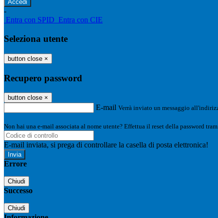
-
Entra con SPID
Entra con CIE
Seleziona utente
button close
×
Recupero password
button close
×
E-mail
Verrà inviato un messaggio all'indirizz
Non hai una e-mail associata al nome utente? Effettua il reset della password tram
E-mail inviata, si prega di controllare la casella di posta elettronica!
Errore
Chiudi
Successo
Chiudi
Informazione