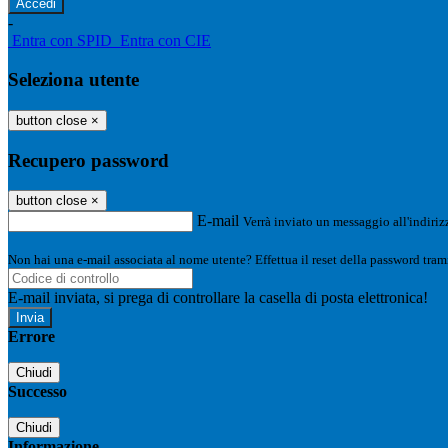
-
Entra con SPID
Entra con CIE
Seleziona utente
button close
×
Recupero password
button close
×
E-mail
Verrà inviato un messaggio all'indirizz
Non hai una e-mail associata al nome utente? Effettua il reset della password tram
E-mail inviata, si prega di controllare la casella di posta elettronica!
Errore
Chiudi
Successo
Chiudi
Informazione