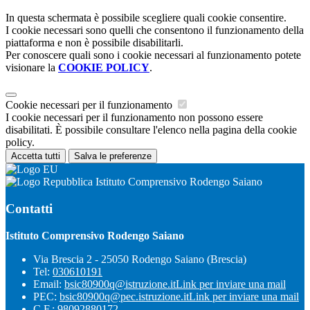
In questa schermata è possibile scegliere quali cookie consentire.
I cookie necessari sono quelli che consentono il funzionamento della
piattaforma e non è possibile disabilitarli.
Per conoscere quali sono i cookie necessari al funzionamento potete
visionare la
COOKIE POLICY
.
Cookie necessari per il funzionamento
I cookie necessari per il funzionamento non possono essere
disabilitati. È possibile consultare l'elenco nella pagina della cookie
policy.
Accetta tutti
Salva le preferenze
Istituto Comprensivo Rodengo Saiano
Contatti
Istituto Comprensivo Rodengo Saiano
Via Brescia 2 - 25050 Rodengo Saiano (Brescia)
Tel:
030610191
Email:
bsic80900q@istruzione.it
Link per inviare una mail
PEC:
bsic80900q@pec.istruzione.it
Link per inviare una mail
C.F.: 98092880172