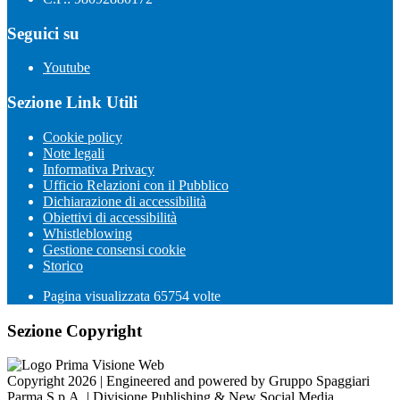
Seguici su
Youtube
Sezione Link Utili
Cookie policy
Note legali
Informativa Privacy
Ufficio Relazioni con il Pubblico
Dichiarazione di accessibilità
Obiettivi di accessibilità
Whistleblowing
Gestione consensi cookie
Storico
Pagina visualizzata
65754
volte
Sezione Copyright
Copyright 2026 | Engineered and powered by Gruppo Spaggiari
Parma S.p.A. | Divisione Publishing & New Social Media