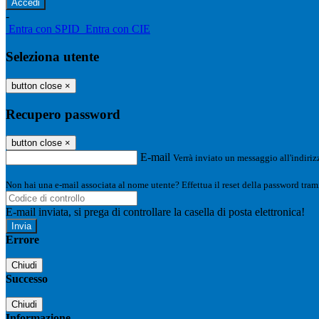
-
Entra con SPID
Entra con CIE
Seleziona utente
button close
×
Recupero password
button close
×
E-mail
Verrà inviato un messaggio all'indirizz
Non hai una e-mail associata al nome utente? Effettua il reset della password tram
E-mail inviata, si prega di controllare la casella di posta elettronica!
Errore
Chiudi
Successo
Chiudi
Informazione